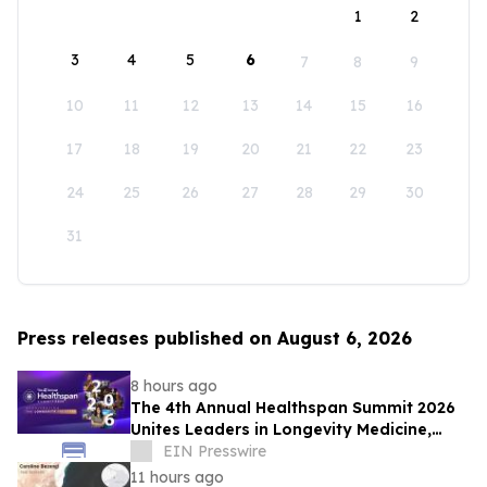
1
2
3
4
5
6
7
8
9
10
11
12
13
14
15
16
17
18
19
20
21
22
23
24
25
26
27
28
29
30
31
Press releases published on August 6, 2026
8 hours ago
The 4th Annual Healthspan Summit 2026
Unites Leaders in Longevity Medicine,
Regenerative Aesthetics, & Human
EIN Presswire
Performance
11 hours ago